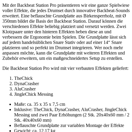
Mit der Backbeat Station Pro präsentieren wir eine ganze Spielwiese
voller Effekte, die jedes Drumset durch innovative Backbeat-Sounds
erweitert. Eine beflauschte Grundplatte aus Birkensperrholz, mit Ø
350mm bildet die Basis der Backbeat Station. Darauf können die
verschiedenen Effekte beliebig platziert und versetzt werden. Zwei
Klotzpaare unter den hinteren Effekten heben diese an und
verbessern die Ergonomie beim Spielen. Die Grundplatte lässt sich
auf jedem handelsüblichen Snare Stativ oder auf einer 14“ Snare
platzieren und so perfekt im Drumset integrieren. Wer noch mehr
anpassen möchte, kann die Grundplatte mit weiteren Effekten und
Zubehör erweitern, um ein maßgeschneidertes Setup zu erstellen.
Die Backbeat Station Pro wird mit vier verbauten Effekten geliefert:
TheChick
DynaCrasher
AluCrasher
JingleChick Messing
Maße: ca. 35 x 35 x 7,5 cm
Inklusive:
TheChick, DynaCrasher, AluCrasher, JingleChick
Messing und zwei Paar Erhöhungen (2 Stk. 20x40x60 mm / 2
Stk. 40x40x60 mm)
Beflauschte Grundplatte zur variablen Montage der Effekte
Gewicht: ca. 12,17 kg