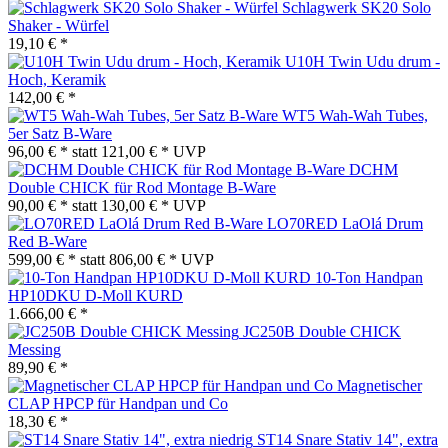
Schlagwerk SK20 Solo
Shaker - Würfel
19,10 € *
U10H Twin Udu drum -
Hoch, Keramik
142,00 € *
WT5 Wah-Wah Tubes,
5er Satz B-Ware
96,00 € *
statt
121,00 € *
UVP
DCHM
Double CHICK für Rod Montage B-Ware
90,00 € *
statt
130,00 € *
UVP
LO70RED LaOlá Drum
Red B-Ware
599,00 € *
statt
806,00 € *
UVP
10-Ton Handpan
HP10DKU D-Moll KURD
1.666,00 € *
JC250B Double CHICK
Messing
89,90 € *
Magnetischer
CLAP HPCP für Handpan und Co
18,30 € *
ST14 Snare Stativ 14", extra