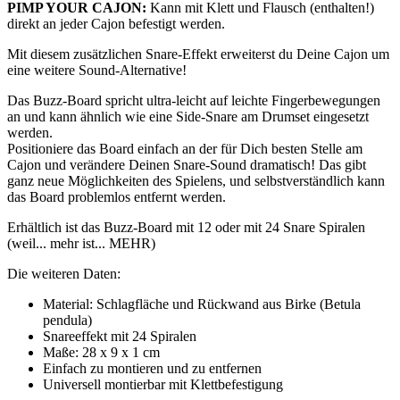
PIMP YOUR CAJON:
Kann mit Klett und Flausch (enthalten!)
direkt an jeder Cajon befestigt werden.
Mit diesem zusätzlichen Snare-Effekt erweiterst du Deine Cajon um
eine weitere Sound-Alternative!
Das Buzz-Board spricht ultra-leicht auf leichte Fingerbewegungen
an und kann ähnlich wie eine Side-Snare am Drumset eingesetzt
werden.
Positioniere das Board einfach an der für Dich besten Stelle am
Cajon und verändere Deinen Snare-Sound dramatisch! Das gibt
ganz neue Möglichkeiten des Spielens, und selbstverständlich kann
das Board problemlos entfernt werden.
Erhältlich ist das Buzz-Board mit 12 oder mit 24 Snare Spiralen
(weil... mehr ist... MEHR)
Die weiteren Daten:
Material: Schlagfläche und Rückwand aus Birke (Betula
pendula)
Snareeffekt mit 24 Spiralen
Maße: 28 x 9 x 1 cm
Einfach zu montieren und zu entfernen
Universell montierbar mit Klettbefestigung