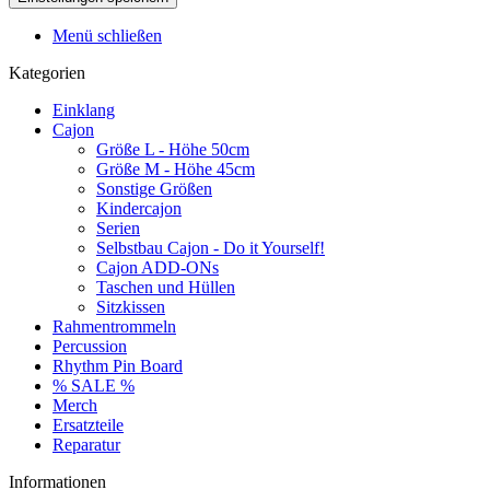
Menü schließen
Kategorien
Einklang
Cajon
Größe L - Höhe 50cm
Größe M - Höhe 45cm
Sonstige Größen
Kindercajon
Serien
Selbstbau Cajon - Do it Yourself!
Cajon ADD-ONs
Taschen und Hüllen
Sitzkissen
Rahmentrommeln
Percussion
Rhythm Pin Board
% SALE %
Merch
Ersatzteile
Reparatur
Informationen