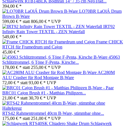
Schlagwerk RTB14BLK Bodhran 14" / 35 cm NeoTrad...
394,00 € *
LO70BR LaOlÁ Drum
Brown B-Ware
599,00 € *
statt
806,00 € *
UVP
IRT92
Infinity Rain Tower TEXTIL - ZEN Waterfall
549,00 € *
Frame CHICK
RTCH für Framedrum und Cajon
45,00 € *
45063
Schlitztrommel, 6 Töne F-Penta, Kirsche...
178,00 € *
statt
255,00 € *
UVP
AC280M
ALU Crasher für Rod Montage B-Ware
72,00 € *
statt
93,00 € *
UVP
BRC01 Cajon Brush #1 - Matthias Philipzen...
21,00 € *
statt
30,70 € *
UVP
RTS42 Rahmentrommel 40cm B-Ware, stimmbar ohne...
175,00 € *
statt
251,00 € *
UVP
Schlagwerk