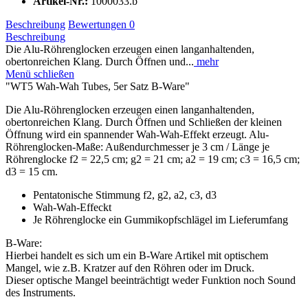
Artikel-Nr.:
1000033.b
Beschreibung
Bewertungen
0
Beschreibung
Die Alu-Röhrenglocken erzeugen einen langanhaltenden,
obertonreichen Klang. Durch Öffnen und...
mehr
Menü schließen
"WT5 Wah-Wah Tubes, 5er Satz B-Ware"
Die Alu-Röhrenglocken erzeugen einen langanhaltenden,
obertonreichen Klang. Durch Öffnen und Schließen der kleinen
Öffnung wird ein spannender Wah-Wah-Effekt erzeugt. Alu-
Röhrenglocken-Maße: Außendurchmesser je 3 cm / Länge je
Röhrenglocke f2 = 22,5 cm; g2 = 21 cm; a2 = 19 cm; c3 = 16,5 cm;
d3 = 15 cm.
Pentatonische Stimmung f2, g2, a2, c3, d3
Wah-Wah-Effeckt
Je Röhrenglocke ein Gummikopfschlägel im Lieferumfang
B-Ware:
Hierbei handelt es sich um ein B-Ware Artikel mit optischem
Mangel, wie z.B. Kratzer auf den Röhren oder im Druck.
Dieser optische Mangel beeinträchtigt weder Funktion noch Sound
des Instruments.