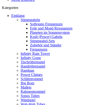
Kategorien
Einklang
Stimmgabeln
Solfeggio Frequenzen
Erde und Mond Resonanzen
Planeten im Sonnensystem
Kraft (Power) Gabeln
Stimmgabel-Sets
Zubehör und Ständer
Frequenzen
Infinity Rain Tower
Infinity Gong
Tischröhrenspiel
Handröhrenspiel
Handpan
Power Chimes
Schlitztrommel
Big Bom
Mallets
Rahmentrommel
Sonos Tubes
Windspiel
Wah-Wah Tubes