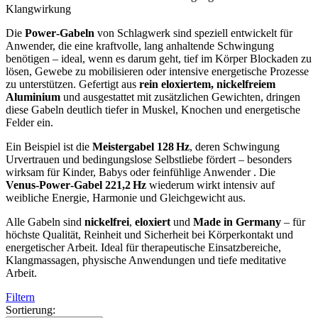
Klangwirkung
Die
Power‑Gabeln
von Schlagwerk sind speziell entwickelt für
Anwender, die eine kraftvolle, lang anhaltende Schwingung
benötigen – ideal, wenn es darum geht, tief im Körper Blockaden zu
lösen, Gewebe zu mobilisieren oder intensive energetische Prozesse
zu unterstützen.
Gefertigt aus
rein eloxiertem, nickelfreiem
Aluminium
und ausgestattet mit zusätzlichen Gewichten, dringen
diese Gabeln deutlich tiefer in Muskel, Knochen und energetische
Felder ein.
Ein Beispiel ist die
Meistergabel 128 Hz
, deren Schwingung
Urvertrauen und bedingungslose Selbstliebe fördert – besonders
wirksam für Kinder, Babys oder feinfühlige Anwender
.
Die
Venus‑Power‑Gabel 221,2 Hz
wiederum wirkt intensiv auf
weibliche Energie, Harmonie und Gleichgewicht aus.
Alle Gabeln sind
nickelfrei
,
eloxiert
und
Made in Germany
– für
höchste Qualität, Reinheit und Sicherheit bei Körperkontakt und
energetischer Arbeit. Ideal für therapeutische Einsatzbereiche,
Klangmassagen, physische Anwendungen und tiefe meditative
Arbeit.
Filtern
Sortierung: