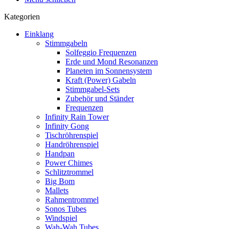
Kategorien
Einklang
Stimmgabeln
Solfeggio Frequenzen
Erde und Mond Resonanzen
Planeten im Sonnensystem
Kraft (Power) Gabeln
Stimmgabel-Sets
Zubehör und Ständer
Frequenzen
Infinity Rain Tower
Infinity Gong
Tischröhrenspiel
Handröhrenspiel
Handpan
Power Chimes
Schlitztrommel
Big Bom
Mallets
Rahmentrommel
Sonos Tubes
Windspiel
Wah-Wah Tubes