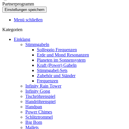
Partnerprogramm
Menü schließen
Kategorien
Einklang
Stimmgabeln
Solfeggio Frequenzen
Erde und Mond Resonanzen
Planeten im Sonnensystem
Kraft (Power) Gabeln
Stimmgabel-Sets
Zubehör und Ständer
Frequenzen
Infinity Rain Tower
Infinity Gong
Tischröhrenspiel
Handröhrenspiel
Handpan
Power Chimes
Schlitztrommel
Big Bom
Mallets