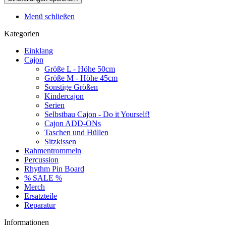
Menü schließen
Kategorien
Einklang
Cajon
Größe L - Höhe 50cm
Größe M - Höhe 45cm
Sonstige Größen
Kindercajon
Serien
Selbstbau Cajon - Do it Yourself!
Cajon ADD-ONs
Taschen und Hüllen
Sitzkissen
Rahmentrommeln
Percussion
Rhythm Pin Board
% SALE %
Merch
Ersatzteile
Reparatur
Informationen