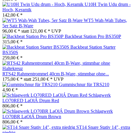
U10H Twin Udu drum -
Hoch, Keramik
142,00 € *
WT5 Wah-Wah Tubes,
5er Satz B-Ware
96,00 € *
statt
121,00 € *
UVP
Backbeat Station Pro BS350P
315,00 € *
Backbeat Station Starter
BS350S
259,00 € *
RTS42 Rahmentrommel 40cm B-Ware, stimmbar ohne...
175,00 € *
statt
251,00 € *
UVP
Gummischnur für TRS210
4,90 € *
Schlagwerk
LO70RED LaOlÁ Drum Red
806,00 € *
Schlagwerk
LO70BR LaOlÁ Drum Brown
806,00 € *
ST14 Snare Stativ 14", extra
niedrig