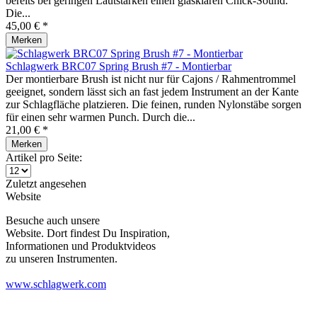
bereits bei geringen Lautstärken einen glasklaren Chick-Sound.
Die...
45,00 € *
Merken
Schlagwerk BRC07 Spring Brush #7 - Montierbar
Der montierbare Brush ist nicht nur für Cajons / Rahmentrommel
geeignet, sondern lässt sich an fast jedem Instrument an der Kante
zur Schlagfläche platzieren. Die feinen, runden Nylonstäbe sorgen
für einen sehr warmen Punch. Durch die...
21,00 € *
Merken
Artikel pro Seite:
Zuletzt angesehen
Website
Besuche auch unsere
Website. Dort findest Du Inspiration,
Informationen und Produktvideos
zu unseren Instrumenten.
www.schlagwerk.com