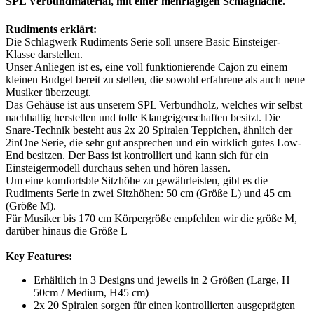
SPL Verbundmaterial, mit einer mehrlagigen Schlagfläche.
Rudiments erklärt:
Die Schlagwerk Rudiments Serie soll unsere Basic Einsteiger-
Klasse darstellen.
Unser Anliegen ist es, eine voll funktionierende Cajon zu einem
kleinen Budget bereit zu stellen, die sowohl erfahrene als auch neue
Musiker überzeugt.
Das Gehäuse ist aus unserem SPL Verbundholz, welches wir selbst
nachhaltig herstellen und tolle Klangeigenschaften besitzt. Die
Snare-Technik besteht aus 2x 20 Spiralen Teppichen, ähnlich der
2inOne Serie, die sehr gut ansprechen und ein wirklich gutes Low-
End besitzen. Der Bass ist kontrolliert und kann sich für ein
Einsteigermodell durchaus sehen und hören lassen.
Um eine komfortsble Sitzhöhe zu gewährleisten, gibt es die
Rudiments Serie in zwei Sitzhöhen: 50 cm (Größe L) und 45 cm
(Größe M).
Für Musiker bis 170 cm Körpergröße empfehlen wir die größe M,
darüber hinaus die Größe L
Key Features:
Erhältlich in 3 Designs und jeweils in 2 Größen (Large, H
50cm / Medium, H45 cm)
2x 20 Spiralen sorgen für einen kontrollierten ausgeprägten