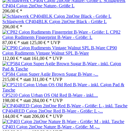
Schlagwerk
CP404 Cajon 2inOne Nature- Größe L
206,00 € *
Schlagwerk CP404BLK Cajon 2inOne Black - Größe L
206,00 € *
CP82
Cajon Rudiments Fingerprint B-Ware - Größe: L
87,00 € *
statt
125,00 € *
UVP
CP90
Cajon Rudiments Vintage Walnut SPL B-Ware
112,00 € *
statt
161,00 € *
UVP
CP584 Cajon Super Agile Brown Sugar B-Ware -...
215,00 € *
statt
311,00 € *
UVP
CP5210 Cajon Urban OS Old Red B-Ware - inkl....
198,00 € *
statt
284,00 € *
UVP
CP404RED Cajon 2inOne Red B-Ware - Größe: L -...
144,00 € *
statt
206,00 € *
UVP
CP403 Cajon 2inOne Nature B-Ware - Größe: M -...