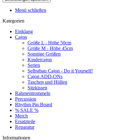
Menü schließen
Kategorien
Einklang
Cajon
Größe L - Höhe 50cm
Größe M - Höhe 45cm
Sonstige Größen
Kindercajon
Serien
Selbstbau Cajon - Do it Yourself!
Cajon ADD-ONs
Taschen und Hüllen
Sitzkissen
Rahmentrommeln
Percussion
Rhythm Pin Board
% SALE %
Merch
Ersatzteile
Reparatur
Informationen