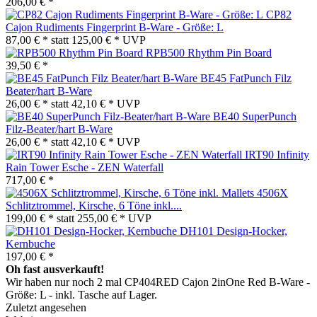
206,00 € *
CP82
Cajon Rudiments Fingerprint B-Ware - Größe: L
87,00 € *
statt
125,00 € *
UVP
RPB500 Rhythm Pin Board
39,50 € *
BE45 FatPunch Filz
Beater/hart B-Ware
26,00 € *
statt
42,10 € *
UVP
BE40 SuperPunch
Filz-Beater/hart B-Ware
26,00 € *
statt
42,10 € *
UVP
IRT90 Infinity
Rain Tower Esche - ZEN Waterfall
717,00 € *
4506X
Schlitztrommel, Kirsche, 6 Töne inkl....
199,00 € *
statt
255,00 € *
UVP
DH101 Design-Hocker,
Kernbuche
197,00 € *
Oh fast ausverkauft!
Wir haben nur noch 2 mal CP404RED Cajon 2inOne Red B-Ware -
Größe: L - inkl. Tasche auf Lager.
Zuletzt angesehen