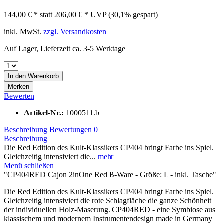
144,00 € *
statt
206,00 € *
UVP
(30,1% gespart)
inkl. MwSt.
zzgl. Versandkosten
Auf Lager, Lieferzeit ca. 3-5 Werktage
In den
Warenkorb
Merken
Bewerten
Artikel-Nr.:
1000511.b
Beschreibung
Bewertungen
0
Beschreibung
Die Red Edition des Kult-Klassikers CP404 bringt Farbe ins Spiel.
Gleichzeitig intensiviert die...
mehr
Menü schließen
"CP404RED Cajon 2inOne Red B-Ware - Größe: L - inkl. Tasche"
Die Red Edition des Kult-Klassikers CP404 bringt Farbe ins Spiel.
Gleichzeitig intensiviert die rote Schlagfläche die ganze Schönheit
der individuellen Holz-Maserung. CP404RED - eine Symbiose aus
klassischem und modernem Instrumentendesign made in Germany