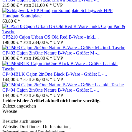
215,00 € *
statt
311,00 € *
UVP
Schlagwerk HPP
Handpan Soundplate
63,80 € *
CP5210 Cajon Urban OS Old Red B-Ware - inkl....
198,00 € *
statt
284,00 € *
UVP
CP403 Cajon 2inOne Nature B-Ware - Größe: M -...
136,00 € *
statt
196,00 € *
UVP
CP404BLK Cajon 2inOne Black B-Ware - Größe: L -...
144,00 € *
statt
206,00 € *
UVP
CP404 Cajon 2inOne Nature B-Ware - Größe: L -...
144,00 € *
statt
206,00 € *
UVP
Leider ist der Artikel aktuell nicht mehr vorrätig.
Zuletzt angesehen
Website
Besuche auch unsere
Website. Dort findest Du Inspiration,
Informationen und Produktvideos