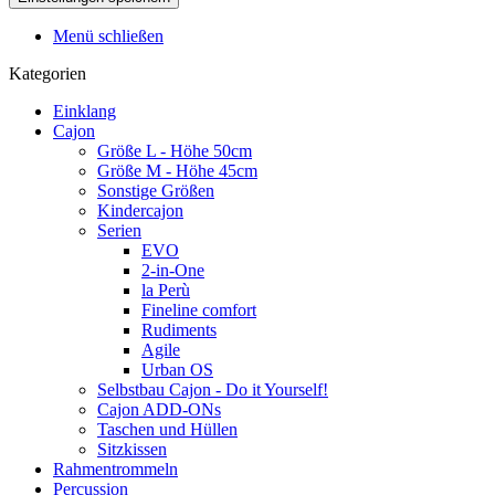
Menü schließen
Kategorien
Einklang
Cajon
Größe L - Höhe 50cm
Größe M - Höhe 45cm
Sonstige Größen
Kindercajon
Serien
EVO
2-in-One
la Perù
Fineline comfort
Rudiments
Agile
Urban OS
Selbstbau Cajon - Do it Yourself!
Cajon ADD-ONs
Taschen und Hüllen
Sitzkissen
Rahmentrommeln
Percussion